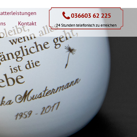
atterleistungen
036603 62 225
036603 62 225
uns
Kontakt
24 Stunden telefonisch zu erreichen
24 Stunden telefonisch zu erreichen