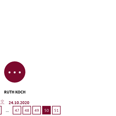
RUTH KOCH
24.10.2020
…
47
48
49
50
51