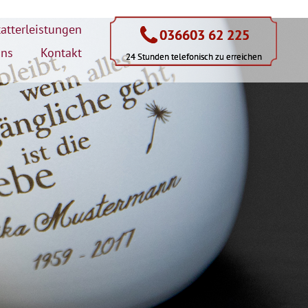
atterleistungen
036603 62 225
036603 62 225
uns
Kontakt
24 Stunden telefonisch zu erreichen
24 Stunden telefonisch zu erreichen