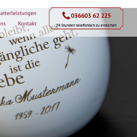
atterleistungen
036603 62 225
036603 62 225
uns
Kontakt
24 Stunden telefonisch zu erreichen
24 Stunden telefonisch zu erreichen