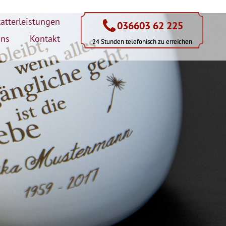
atterleistungen
036603 62 225
036603 62 225
uns
Kontakt
24 Stunden telefonisch zu erreichen
24 Stunden telefonisch zu erreichen