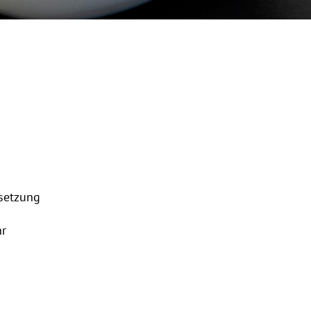
isetzung
hr