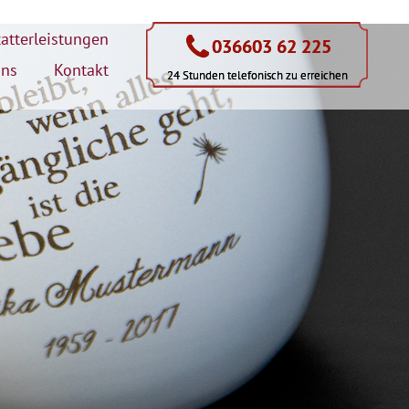
atterleistungen
036603 62 225
036603 62 225
uns
Kontakt
24 Stunden telefonisch zu erreichen
24 Stunden telefonisch zu erreichen