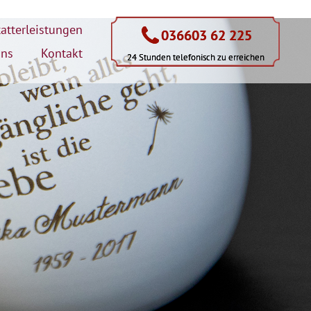
atterleistungen
036603 62 225
036603 62 225
uns
Kontakt
24 Stunden telefonisch zu erreichen
24 Stunden telefonisch zu erreichen