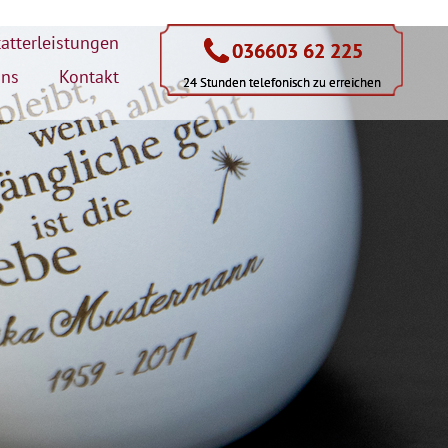
atterleistungen
036603 62 225
036603 62 225
uns
Kontakt
24 Stunden telefonisch zu erreichen
24 Stunden telefonisch zu erreichen