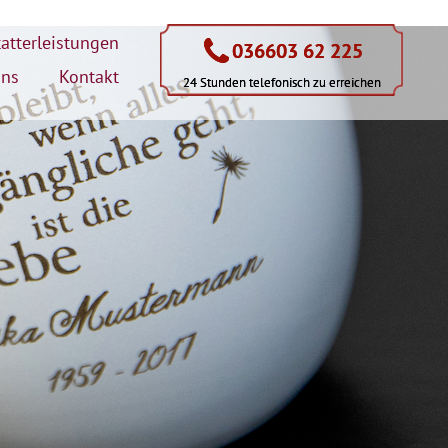
atterleistungen
036603 62 225
036603 62 225
uns
Kontakt
24 Stunden telefonisch zu erreichen
24 Stunden telefonisch zu erreichen